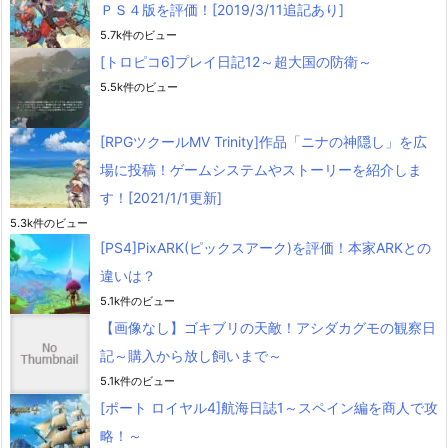
ＰＳ４版を評価！[2019/3/11追記あり]
5.7k件のビュー
[トロピコ6]プレイ日記12～超大国の防衛～
5.5k件のビュー
[RPGツクールMV Trinity]作品「ニナの神隠し」を広
場に投稿！ゲームシステムやストーリーを紹介しま
す！[2021/1/1更新]
5.3k件のビュー
[PS4]PixARK(ピックスアーク)を評価！本家ARKとの
違いは？
5.1k件のビュー
【画像なし】ゴキブリの天敵！アシダカグモの観察日
記～購入から放し飼いまで～
5.1k件のビュー
[ポート ロイヤル4]航海日誌1～スペイン編を商人で攻
略！～