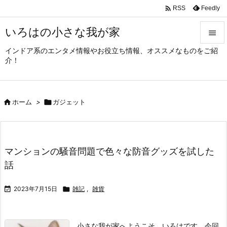

Feedly
RSS
いろはの小さな我が家

インドア系のエンタメ情報やお役立ち情報、オススメなものをご紹

介！
メニュ

サイド

ホーム
>

ガジェット

前へ

次へ
マンションの騒音問題で色々な防音グッズを試した

話
検索

2023年7月15日

雑記
,
雑貨
小さな我が家へようこそ。いろはです。
今回