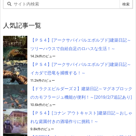
人気記事一覧
【ＰＳ４】[アークサバイバルエボルブド]建築日記～
ツリーハウスで自給自足のロハスな生活！～
14.2k件のビュー
【ＰＳ４】[アークサバイバルエボルブド]建築日記～
イカダで恐竜を捕獲する！～
11.2k件のビュー
【ドラクエビルダーズ２】建築日記～マグネブロック
のカモフラージュ機能が便利！～[2019/2/7追記あり]
10.6k件のビュー
【ＰＳ４】[コナン アウトキャスト]建築日記～おしゃ
れな庭園付きの酒場作りに挑戦！～
9.8k件のビュー