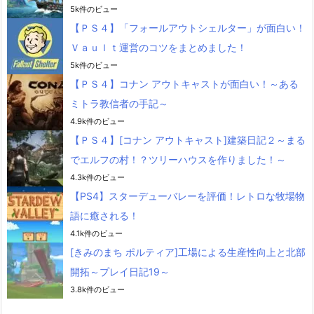
5k件のビュー
【ＰＳ４】「フォールアウトシェルター」が面白い！
Ｖａｕｌｔ運営のコツをまとめました！
5k件のビュー
【ＰＳ４】コナン アウトキャストが面白い！～ある
ミトラ教信者の手記～
4.9k件のビュー
【ＰＳ４】[コナン アウトキャスト]建築日記２～まる
でエルフの村！？ツリーハウスを作りました！～
4.3k件のビュー
【PS4】スターデューバレーを評価！レトロな牧場物
語に癒される！
4.1k件のビュー
[きみのまち ポルティア]工場による生産性向上と北部
開拓～プレイ日記19～
3.8k件のビュー