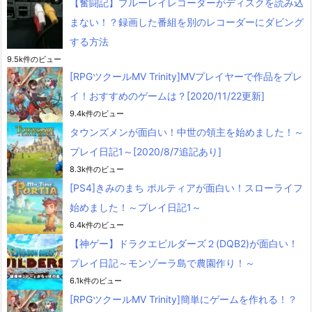
【奮闘記】ブルーレイレコーダーがディスクを読み込
まない！？録画した番組を別のレコーダーにダビング
する方法
9.5k件のビュー
[RPGツクールMV Trinity]MVプレイヤーで作品をプレ
イ！おすすめのゲームは？[2020/11/22更新]
9.4k件のビュー
タウンズメンが面白い！中世の領主を始めました！～
プレイ日記1～[2020/8/7追記あり]
8.3k件のビュー
[PS4]きみのまち ポルティアが面白い！スローライフ
始めました！～プレイ日記1～
6.4k件のビュー
【神ゲー】ドラクエビルダーズ２(DQB2)が面白い！
プレイ日記～モンゾーラ島で農園作り！～
6.1k件のビュー
[RPGツクールMV Trinity]簡単にゲームを作れる！？