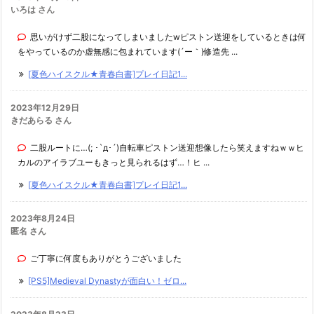
いろは さん
思いがけず二股になってしまいましたwピストン送迎をしているときは何
をやっているのか虚無感に包まれています(´ー｀)修造先 ...
[夏色ハイスクル★青春白書]プレイ日記1...
2023年12月29日
きだあらる さん
二股ルートに…(; ･`д･´)自転車ピストン送迎想像したら笑えますねｗｗヒ
カルのアイラブユーもきっと見られるはず…！ヒ ...
[夏色ハイスクル★青春白書]プレイ日記1...
2023年8月24日
匿名 さん
ご丁寧に何度もありがとうございました
[PS5]Medieval Dynastyが面白い！ゼロ...